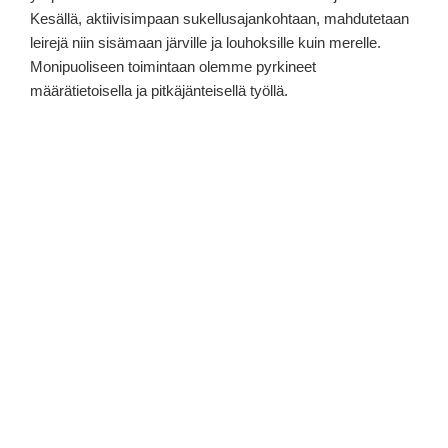
Kesällä, aktiivisimpaan sukellusajankohtaan, mahdutetaan
leirejä niin sisämaan järville ja louhoksille kuin merelle.
Monipuoliseen toimintaan olemme pyrkineet
määrätietoisella ja pitkäjänteisellä työllä.
Juniorit
(kuutit)
on otettu huomioon vuodesta 1994, jolloin
järjestettiin ensimmäinen perusvälinekurssi seuran omin
voimin. Hallikautena seuran juniorit saavat ohjattua
ohjelmaa Forssan Vesihelmessä
Vuosittain järjestämme myös kansainväliseen
sukelluskorttiin oikeuttavan laitesukelluskurssin (
CMAS
P1
). Teoria- ja allastuntien lisäksi kurssin lopuksi
suoritetaan harjoitteita avovedessä (viikonloppuleiri). P1
kurssin tarkoituksena on kouluttaa sukeltajia, joilla on taidot
sukeltaa avovedessä kokeneemman sukeltajan parina. P1
kurssilaiset saavat valmiuden osallistua myöhemmin
järjestettäville jatkokursseille. Jatkokursseja (
CMAS P2,
P3
) järjestämme halukkuuden mukaan.