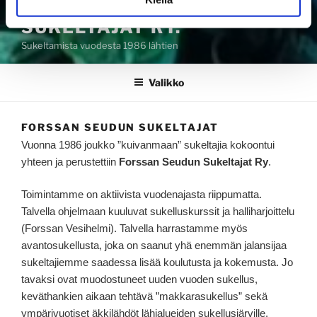
FORSSAN SEUDUN
SUKELTAJAT RY.
Sukeltamista vuodesta 1986 lähtien
Valikko
FORSSAN SEUDUN SUKELTAJAT
Vuonna 1986 joukko ”kuivanmaan” sukeltajia kokoontui
yhteen ja perustettiin
Forssan Seudun Sukeltajat Ry
.
Toimintamme on aktiivista vuodenajasta riippumatta.
Talvella ohjelmaan kuuluvat sukelluskurssit ja halliharjoittelu
(Forssan Vesihelmi). Talvella harrastamme myös
avantosukellusta, joka on saanut yhä enemmän jalansijaa
sukeltajiemme saadessa lisää koulutusta ja kokemusta. Jo
tavaksi ovat muodostuneet uuden vuoden sukellus,
keväthankien aikaan tehtävä ”makkarasukellus” sekä
ympärivuotiset äkkilähdöt lähialueiden sukellusjärville.