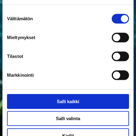
Suostumuksen
Välttämätön
valinta
Mieltymykset
Tilastot
Markkinointi
Salli kaikki
Salli valinta
Kiellä