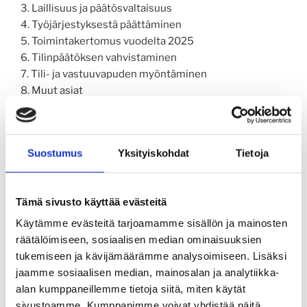
3. Laillisuus ja päätösvaltaisuus
4. Työjärjestyksestä päättäminen
5. Toimintakertomus vuodelta 2025
6. Tilinpäätöksen vahvistaminen
7. Tili- ja vastuuvapuden myöntäminen
8. Muut asiat
9. Kokouksen päättämine
Suostumus
Yksityiskohdat
Tietoja
Laitesukelluskurssi P1 alkaa 1.12.2024
Laitesukelluksen peruskurssilla (CMAS P1) opetetaan
Tämä sivusto käyttää evästeitä
laitesukeltamisen perustaidot sekä
sukellusturvallisuutta. Kurssin suoritettuasi saat
Käytämme evästeitä tarjoamamme sisällön ja mainosten
CMAS P1 -sukeltajakortin. P1 kortti on voimassa
räätälöimiseen, sosiaalisen median ominaisuuksien
ympäri maailmaa. Kortin esittämällä voit osallistua
tukemiseen ja kävijämäärämme analysoimiseen. Lisäksi
sukellusretkille ja saat paineilmasäiliösi täytettyä
jaamme sosiaalisen median, mainosalan ja analytiikka-
sukellusliikkeissä. P1 kortti antaa sinulle oikeuden
alan kumppaneillemme tietoja siitä, miten käytät
sukeltaa enintään 20 metrin syvyyteen. CMAS P1 –
sivustoamme. Kumppanimme voivat yhdistää näitä