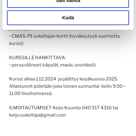
Salli valinta
• Oppimateriaali (verkossa)
• Seuran jäsenyys vuoden loppuun ja jäsenedut.
Kiellä
• Suomen Urheilusukeltajain liitto ry:n jäsenyys ja
jäsenedut
• CMAS-P1 sukeltajan kortti (hyväksytysti suoritettu
kurssi)
KURSSILLE HANKITTAVA:
• perusvälineet (räpylät, maski, snorkkeli)
Kurssi alkaa 1.12.2024 ja päättyy kesäkuussa 2025.
Allastunnit pidetään joka toinen sunnuntai kello 9.00 –
11.00 Vesihelmessä.
ILMOITAUTUMISET Keijo Kuunila 040 517 4316 tai
keijo.sukeltaja@gmail.com