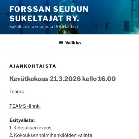
Siirry
FORSSAN SEUDUN
sisältöön
SUKELTAJAT RY.
Sukeltamista vuodesta 1986 lähtien
Valikko
AJANKOHTAISTA
Kevätkokous 21.3.2026 kello 16.00
Teams
TEAMS -linnki
Esityslista:
1. Kokouksen avaus
2. Kokouksen toimihenkilöiden valinta